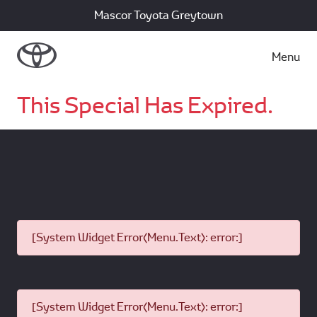
Mascor Toyota Greytown
Menu
This Special Has Expired.
[System Widget Error(Menu.Text): error:]
[System Widget Error(Menu.Text): error:]