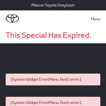
Mascor Toyota Greytown
Menu
This Special Has Expired.
[System Widget Error(Menu.Text): error:]
[System Widget Error(Menu.Text): error:]