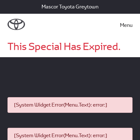
Mascor Toyota Greytown
Menu
This Special Has Expired.
[System Widget Error(Menu.Text): error:]
[System Widget Error(Menu.Text): error:]