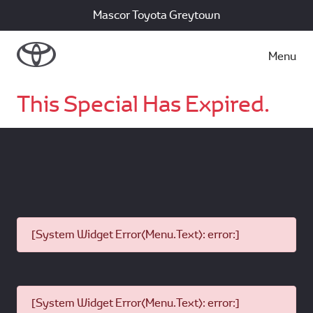
Mascor Toyota Greytown
Menu
This Special Has Expired.
[System Widget Error(Menu.Text): error:]
[System Widget Error(Menu.Text): error:]